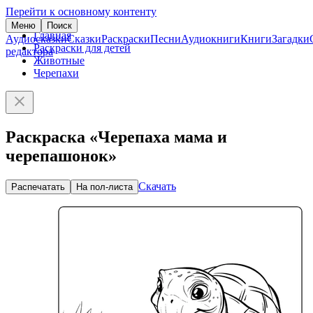
Перейти к основному контенту
Меню
Поиск
Главная
Аудиосказки
Сказки
Раскраски
Песни
Аудиокниги
Книги
Загадки
Раскраски для детей
редактора
Животные
Черепахи
Раскраска «Черепаха мама и
черепашонок»
Скачать
Распечатать
На пол-листа