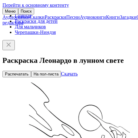
Перейти к основному контенту
Меню
Поиск
Главная
Аудиосказки
Сказки
Раскраски
Песни
Аудиокниги
Книги
Загадки
Раскраски для детей
редактора
Для мальчиков
Черепашки-Ниндзя
Раскраска Леонардо в лунном свете
Скачать
Распечатать
На пол-листа