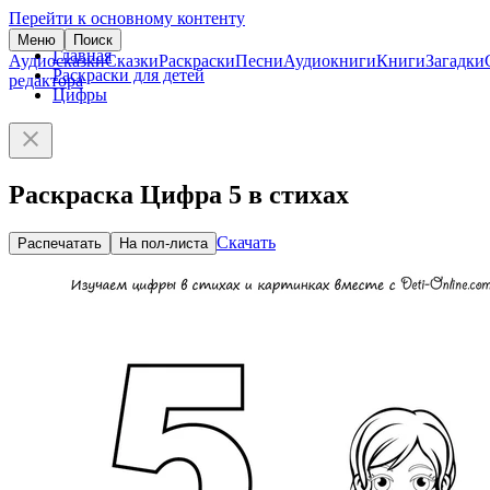
Перейти к основному контенту
Меню
Поиск
Главная
Аудиосказки
Сказки
Раскраски
Песни
Аудиокниги
Книги
Загадки
Раскраски для детей
редактора
Цифры
Раскраска Цифра 5 в стихах
Скачать
Распечатать
На пол-листа