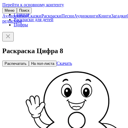
Перейти к основному контенту
Меню
Поиск
Главная
Аудиосказки
Сказки
Раскраски
Песни
Аудиокниги
Книги
Загадки
Раскраски для детей
редактора
Цифры
Раскраска Цифра 8
Скачать
Распечатать
На пол-листа