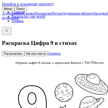
Перейти к основному контенту
Меню
Поиск
Главная
Аудиосказки
Сказки
Раскраски
Песни
Аудиокниги
Книги
Загадки
Раскраски для детей
редактора
Цифры
Раскраска Цифра 9 в стихах
Скачать
Распечатать
На пол-листа