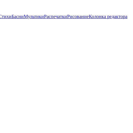
Стихи
Басни
Мультики
Распечатки
Рисование
Колонка редактора