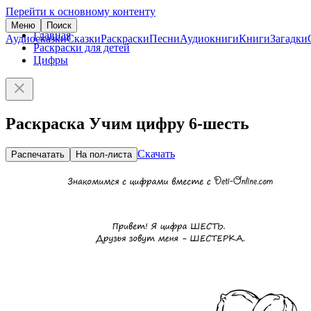
Перейти к основному контенту
Меню
Поиск
Главная
Аудиосказки
Сказки
Раскраски
Песни
Аудиокниги
Книги
Загадки
Раскраски для детей
Цифры
Раскраска Учим цифру 6-шесть
Скачать
Распечатать
На пол-листа