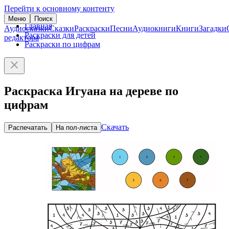
Перейти к основному контенту
Меню
Поиск
Главная
Аудиосказки
Сказки
Раскраски
Песни
Аудиокниги
Книги
Загадки
Раскраски для детей
редактора
Раскраски по цифрам
Раскраска Игуана на дереве по
цифрам
Скачать
Распечатать
На пол-листа