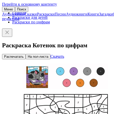
Перейти к основному контенту
Меню
Поиск
Главная
Аудиосказки
Сказки
Раскраски
Песни
Аудиокниги
Книги
Загадки
Раскраски для детей
редактора
Раскраски по цифрам
Раскраска Котенок по цифрам
Скачать
Распечатать
На пол-листа