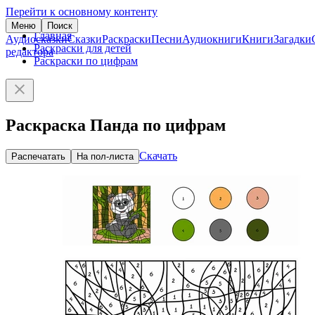
Перейти к основному контенту
Меню
Поиск
Главная
Аудиосказки
Сказки
Раскраски
Песни
Аудиокниги
Книги
Загадки
Раскраски для детей
редактора
Раскраски по цифрам
Раскраска Панда по цифрам
Скачать
Распечатать
На пол-листа