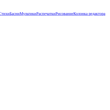
Стихи
Басни
Мультики
Распечатки
Рисование
Колонка редактора