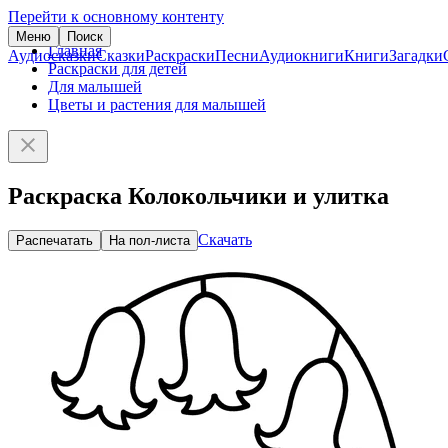
Перейти к основному контенту
Меню
Поиск
Главная
Аудиосказки
Сказки
Раскраски
Песни
Аудиокниги
Книги
Загадки
Раскраски для детей
Для малышей
Цветы и растения для малышей
Раскраска Колокольчики и улитка
Скачать
Распечатать
На пол-листа