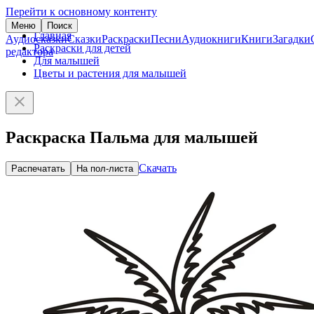
Перейти к основному контенту
Меню
Поиск
Главная
Аудиосказки
Сказки
Раскраски
Песни
Аудиокниги
Книги
Загадки
Раскраски для детей
редактора
Для малышей
Цветы и растения для малышей
Раскраска Пальма для малышей
Скачать
Распечатать
На пол-листа