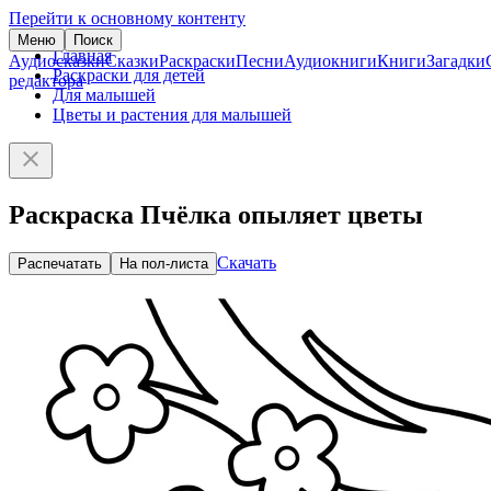
Перейти к основному контенту
Меню
Поиск
Главная
Аудиосказки
Сказки
Раскраски
Песни
Аудиокниги
Книги
Загадки
Раскраски для детей
редактора
Для малышей
Цветы и растения для малышей
Раскраска Пчёлка опыляет цветы
Скачать
Распечатать
На пол-листа