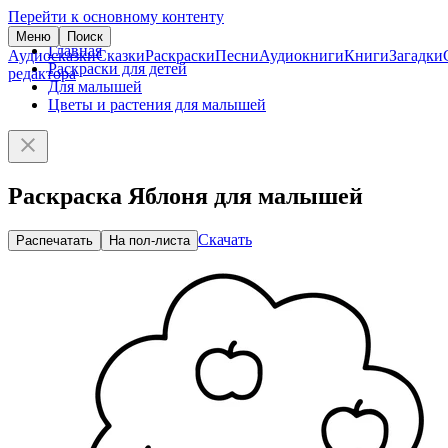
Перейти к основному контенту
Меню
Поиск
Главная
Аудиосказки
Сказки
Раскраски
Песни
Аудиокниги
Книги
Загадки
Раскраски для детей
редактора
Для малышей
Цветы и растения для малышей
Раскраска Яблоня для малышей
Скачать
Распечатать
На пол-листа