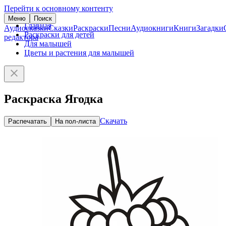
Перейти к основному контенту
Меню
Поиск
Главная
Аудиосказки
Сказки
Раскраски
Песни
Аудиокниги
Книги
Загадки
Раскраски для детей
редактора
Для малышей
Цветы и растения для малышей
Раскраска Ягодка
Скачать
Распечатать
На пол-листа