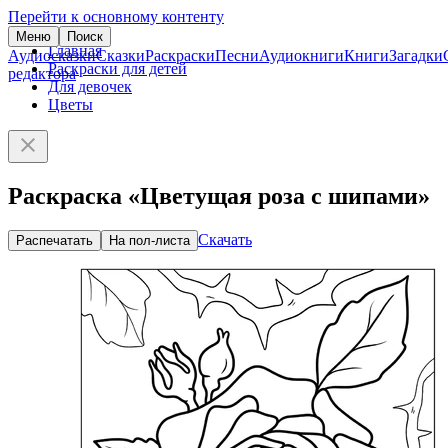
Перейти к основному контенту
Меню
Поиск
Главная
Аудиосказки
Сказки
Раскраски
Песни
Аудиокниги
Книги
Загадки
Раскраски для детей
редактора
Для девочек
Цветы
Раскраска «Цветущая роза с шипами»
Скачать
Распечатать
На пол-листа