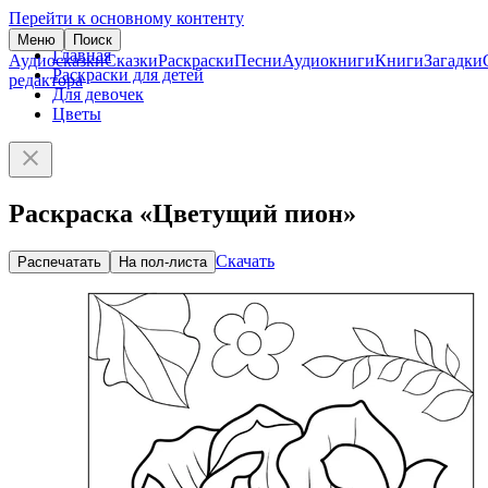
Перейти к основному контенту
Меню
Поиск
Главная
Аудиосказки
Сказки
Раскраски
Песни
Аудиокниги
Книги
Загадки
Раскраски для детей
редактора
Для девочек
Цветы
Раскраска «Цветущий пион»
Скачать
Распечатать
На пол-листа