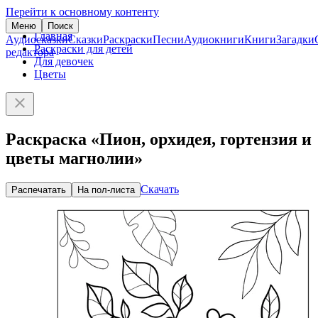
Перейти к основному контенту
Меню
Поиск
Главная
Аудиосказки
Сказки
Раскраски
Песни
Аудиокниги
Книги
Загадки
Раскраски для детей
редактора
Для девочек
Цветы
Раскраска «Пион, орхидея, гортензия и
цветы магнолии»
Скачать
Распечатать
На пол-листа