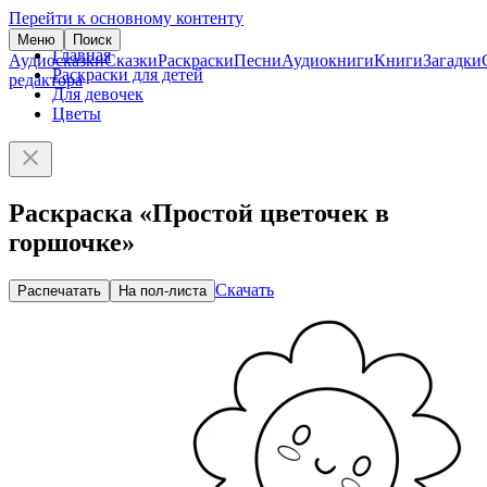
Перейти к основному контенту
Меню
Поиск
Главная
Аудиосказки
Сказки
Раскраски
Песни
Аудиокниги
Книги
Загадки
Раскраски для детей
редактора
Для девочек
Цветы
Раскраска «Простой цветочек в
горшочке»
Скачать
Распечатать
На пол-листа