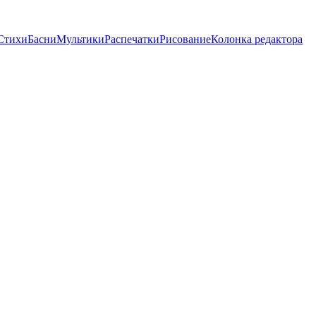
Стихи
Басни
Мультики
Распечатки
Рисование
Колонка редактора