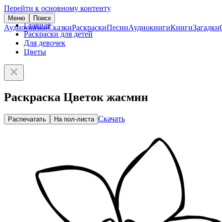
Перейти к основному контенту
Меню
Поиск
Главная
Аудиосказки
Сказки
Раскраски
Песни
Аудиокниги
Книги
Загадки
Раскраски для детей
Для девочек
Цветы
Раскраска Цветок жасмин
Скачать
Распечатать
На пол-листа