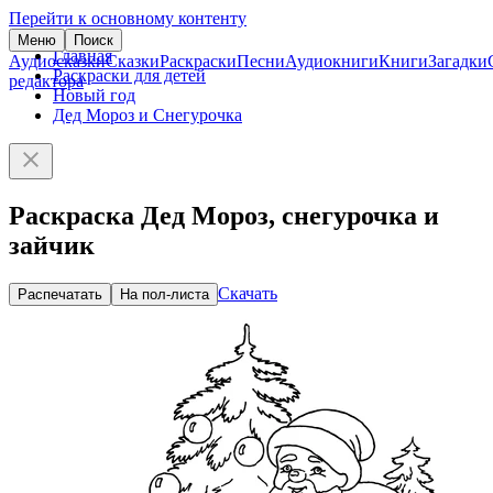
Перейти к основному контенту
Меню
Поиск
Главная
Аудиосказки
Сказки
Раскраски
Песни
Аудиокниги
Книги
Загадки
Раскраски для детей
редактора
Новый год
Дед Мороз и Снегурочка
Раскраска Дед Мороз, снегурочка и
зайчик
Скачать
Распечатать
На пол-листа