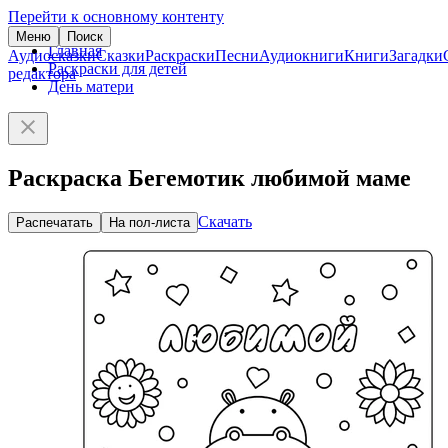
Перейти к основному контенту
Меню
Поиск
Главная
Аудиосказки
Сказки
Раскраски
Песни
Аудиокниги
Книги
Загадки
Раскраски для детей
редактора
День матери
Раскраска Бегемотик любимой маме
Скачать
Распечатать
На пол-листа