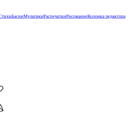
Стихи
Басни
Мультики
Распечатки
Рисование
Колонка редактора