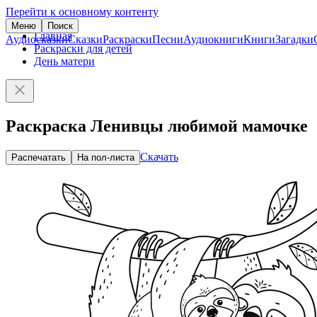
Перейти к основному контенту
Меню
Поиск
Главная
Аудиосказки
Сказки
Раскраски
Песни
Аудиокниги
Книги
Загадки
Раскраски для детей
День матери
Раскраска Ленивцы любимой мамочке
Скачать
Распечатать
На пол-листа