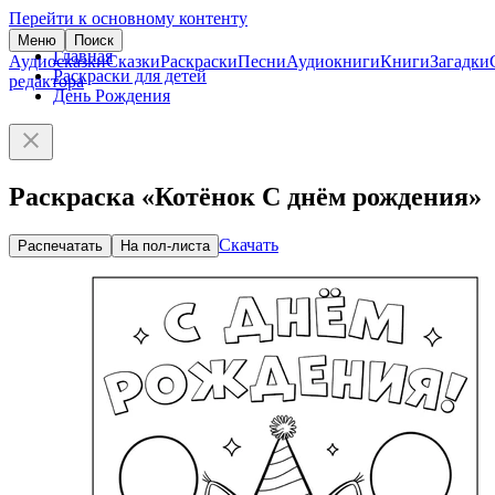
Перейти к основному контенту
Меню
Поиск
Главная
Аудиосказки
Сказки
Раскраски
Песни
Аудиокниги
Книги
Загадки
Раскраски для детей
редактора
День Рождения
Раскраска «Котёнок С днём рождения»
Скачать
Распечатать
На пол-листа