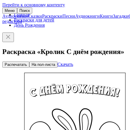
Перейти к основному контенту
Меню
Поиск
Главная
Аудиосказки
Сказки
Раскраски
Песни
Аудиокниги
Книги
Загадки
Раскраски для детей
редактора
День Рождения
Раскраска «Кролик С днём рождения»
Скачать
Распечатать
На пол-листа