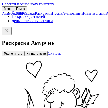
Перейти к основному контенту
Меню
Поиск
Главная
Аудиосказки
Сказки
Раскраски
Песни
Аудиокниги
Книги
Загадки
Раскраски для детей
День Святого Валентина
Раскраска Амурчик
Скачать
Распечатать
На пол-листа