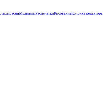
Стихи
Басни
Мультики
Распечатки
Рисование
Колонка редактора