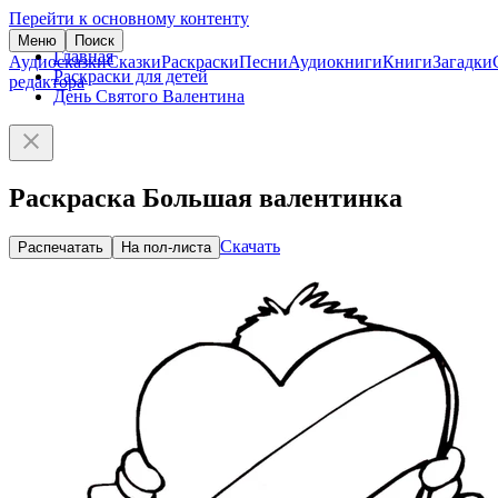
Перейти к основному контенту
Меню
Поиск
Главная
Аудиосказки
Сказки
Раскраски
Песни
Аудиокниги
Книги
Загадки
Раскраски для детей
редактора
День Святого Валентина
Раскраска Большая валентинка
Скачать
Распечатать
На пол-листа