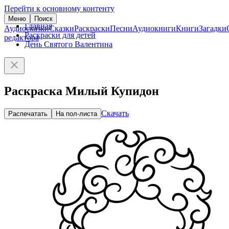
Перейти к основному контенту
Меню
Поиск
Главная
Аудиосказки
Сказки
Раскраски
Песни
Аудиокниги
Книги
Загадки
Раскраски для детей
редактора
День Святого Валентина
Раскраска Милый Купидон
Скачать
Распечатать
На пол-листа