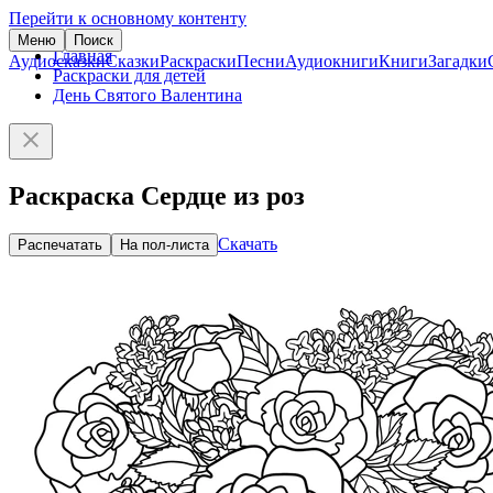
Перейти к основному контенту
Меню
Поиск
Главная
Аудиосказки
Сказки
Раскраски
Песни
Аудиокниги
Книги
Загадки
Раскраски для детей
День Святого Валентина
Раскраска Сердце из роз
Скачать
Распечатать
На пол-листа