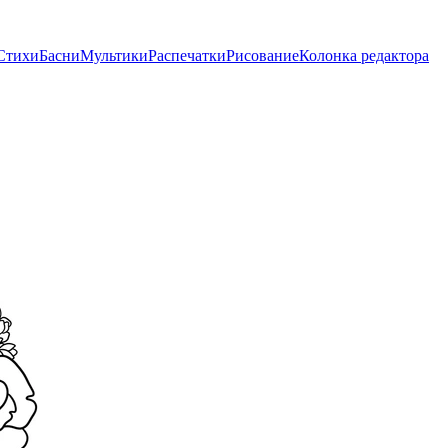
Стихи
Басни
Мультики
Распечатки
Рисование
Колонка редактора