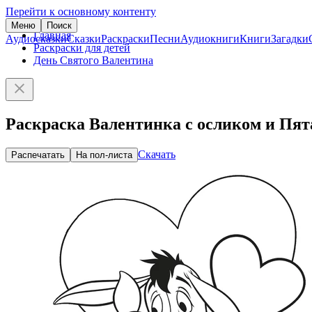
Перейти к основному контенту
Меню
Поиск
Главная
Аудиосказки
Сказки
Раскраски
Песни
Аудиокниги
Книги
Загадки
Раскраски для детей
День Святого Валентина
Раскраска Валентинка с осликом и Пя
Скачать
Распечатать
На пол-листа