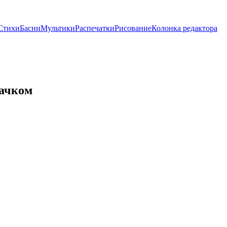
Стихи
Басни
Мультики
Распечатки
Рисование
Колонка редактора
тачком