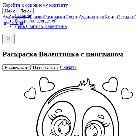
Перейти к основному контенту
Меню
Поиск
Главная
Аудиосказки
Сказки
Раскраски
Песни
Аудиокниги
Книги
Загадки
Раскраски для детей
редактора
День Святого Валентина
Раскраска Валентинка с пингвином
Скачать
Распечатать
На пол-листа