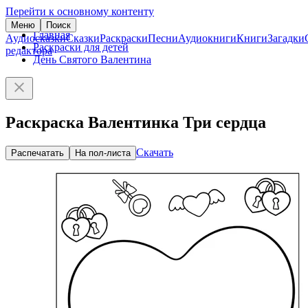
Перейти к основному контенту
Меню
Поиск
Главная
Аудиосказки
Сказки
Раскраски
Песни
Аудиокниги
Книги
Загадки
Раскраски для детей
редактора
День Святого Валентина
Раскраска Валентинка Три сердца
Скачать
Распечатать
На пол-листа