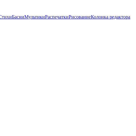
Стихи
Басни
Мультики
Распечатки
Рисование
Колонка редактора