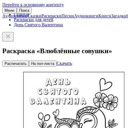
Перейти к основному контенту
Меню
Поиск
Главная
Аудиосказки
Сказки
Раскраски
Песни
Аудиокниги
Книги
Загадки
Раскраски для детей
День Святого Валентина
Раскраска «Влюблённые совушки»
Скачать
Распечатать
На пол-листа