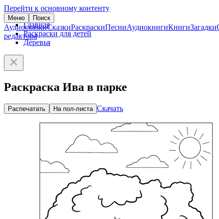
Перейти к основному контенту
Меню
Поиск
Главная
Аудиосказки
Сказки
Раскраски
Песни
Аудиокниги
Книги
Загадки
Раскраски для детей
редактора
Деревья
Раскраска Ива в парке
Скачать
Распечатать
На пол-листа