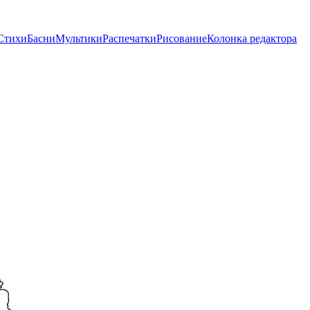
Стихи
Басни
Мультики
Распечатки
Рисование
Колонка редактора