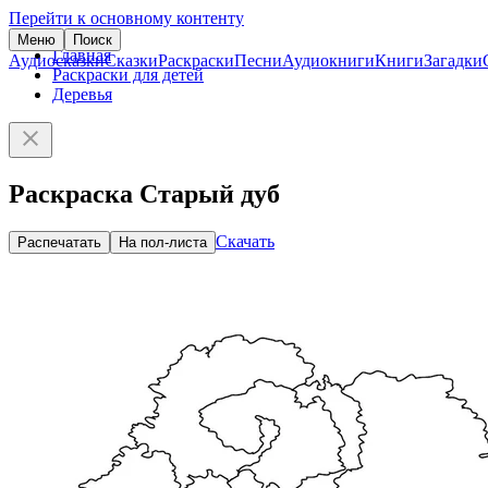
Перейти к основному контенту
Меню
Поиск
Главная
Аудиосказки
Сказки
Раскраски
Песни
Аудиокниги
Книги
Загадки
Раскраски для детей
Деревья
Раскраска Старый дуб
Скачать
Распечатать
На пол-листа