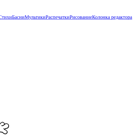
Стихи
Басни
Мультики
Распечатки
Рисование
Колонка редактора