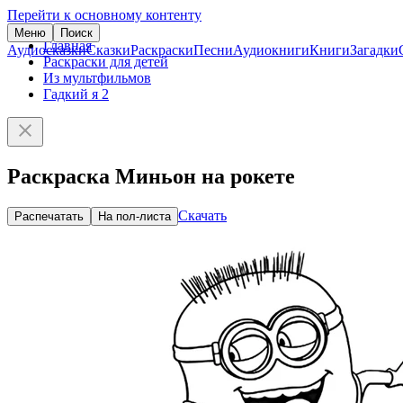
Перейти к основному контенту
Меню
Поиск
Главная
Аудиосказки
Сказки
Раскраски
Песни
Аудиокниги
Книги
Загадки
Раскраски для детей
Из мультфильмов
Гадкий я 2
Раскраска Миньон на рокете
Скачать
Распечатать
На пол-листа