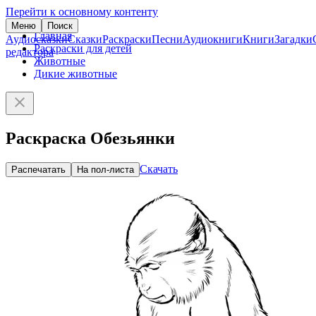
Перейти к основному контенту
Меню
Поиск
Главная
Аудиосказки
Сказки
Раскраски
Песни
Аудиокниги
Книги
Загадки
Раскраски для детей
редактора
Животные
Дикие животные
Раскраска Обезьянки
Скачать
Распечатать
На пол-листа