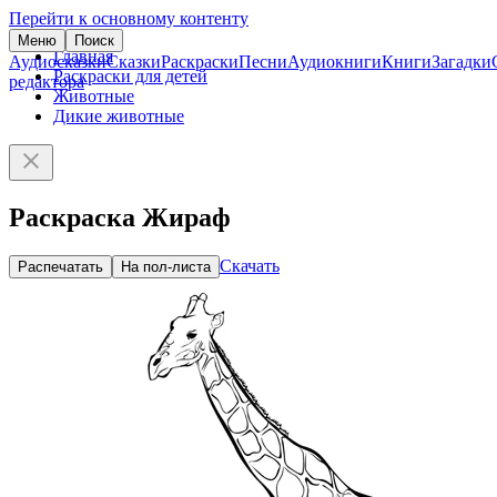
Перейти к основному контенту
Меню
Поиск
Главная
Аудиосказки
Сказки
Раскраски
Песни
Аудиокниги
Книги
Загадки
Раскраски для детей
редактора
Животные
Дикие животные
Раскраска Жираф
Скачать
Распечатать
На пол-листа