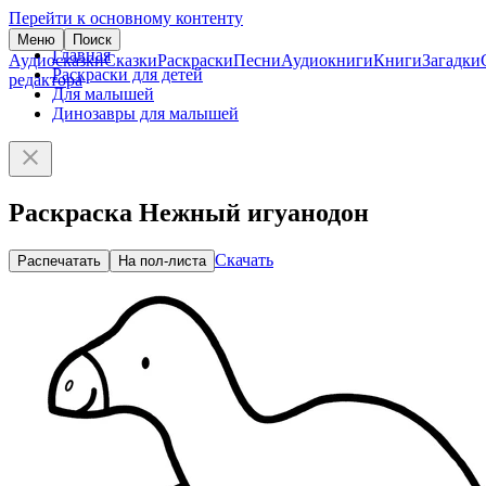
Перейти к основному контенту
Меню
Поиск
Главная
Аудиосказки
Сказки
Раскраски
Песни
Аудиокниги
Книги
Загадки
Раскраски для детей
редактора
Для малышей
Динозавры для малышей
Раскраска Нежный игуанодон
Скачать
Распечатать
На пол-листа