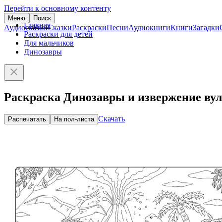
Перейти к основному контенту
Меню
Поиск
Главная
Аудиосказки
Сказки
Раскраски
Песни
Аудиокниги
Книги
Загадки
Раскраски для детей
Для мальчиков
Динозавры
Раскраска Динозавры и извержение ву
Скачать
Распечатать
На пол-листа