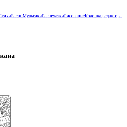
Стихи
Басни
Мультики
Распечатки
Рисование
Колонка редактора
лкана