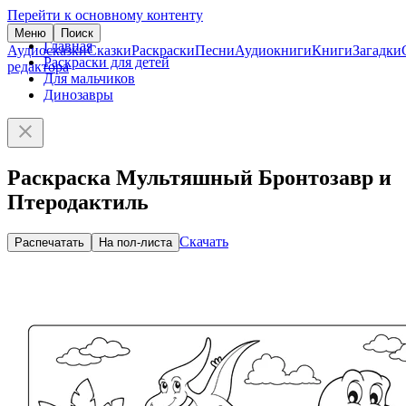
Перейти к основному контенту
Меню
Поиск
Главная
Аудиосказки
Сказки
Раскраски
Песни
Аудиокниги
Книги
Загадки
Раскраски для детей
редактора
Для мальчиков
Динозавры
Раскраска Мультяшный Бронтозавр и
Птеродактиль
Скачать
Распечатать
На пол-листа