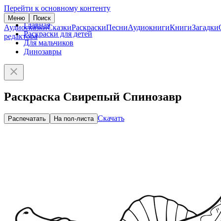
Перейти к основному контенту
Меню
Поиск
Главная
Аудиосказки
Сказки
Раскраски
Песни
Аудиокниги
Книги
Загадки
Раскраски для детей
редактора
Для мальчиков
Динозавры
Раскраска Свирепый Спинозавр
Скачать
Распечатать
На пол-листа