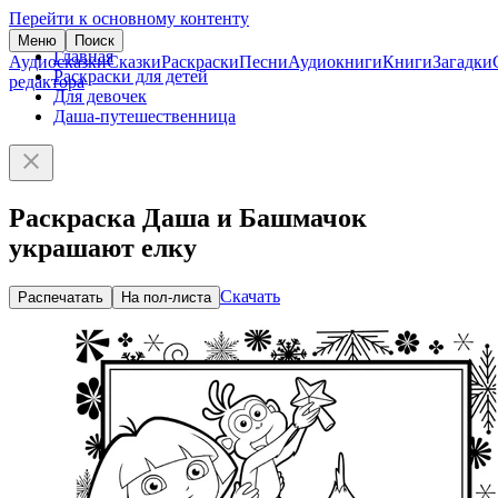
Перейти к основному контенту
Меню
Поиск
Главная
Аудиосказки
Сказки
Раскраски
Песни
Аудиокниги
Книги
Загадки
Раскраски для детей
редактора
Для девочек
Даша-путешественница
Раскраска Даша и Башмачок
украшают елку
Скачать
Распечатать
На пол-листа