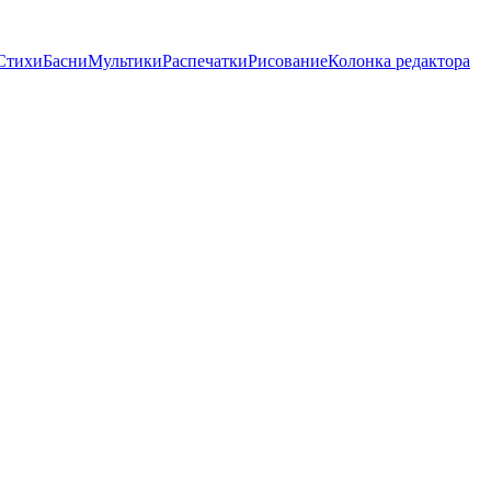
Стихи
Басни
Мультики
Распечатки
Рисование
Колонка редактора