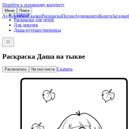
Перейти к основному контенту
Меню
Поиск
Главная
Аудиосказки
Сказки
Раскраски
Песни
Аудиокниги
Книги
Загадки
Раскраски для детей
Для девочек
Даша-путешественница
Раскраска Даша на тыкве
Скачать
Распечатать
На пол-листа