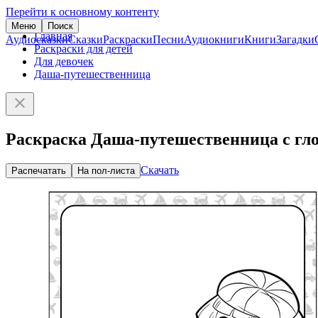
Перейти к основному контенту
Меню
Поиск
Главная
Аудиосказки
Сказки
Раскраски
Песни
Аудиокниги
Книги
Загадки
Раскраски для детей
Для девочек
Даша-путешественница
Раскраска Даша-путешественница с гл
Скачать
Распечатать
На пол-листа