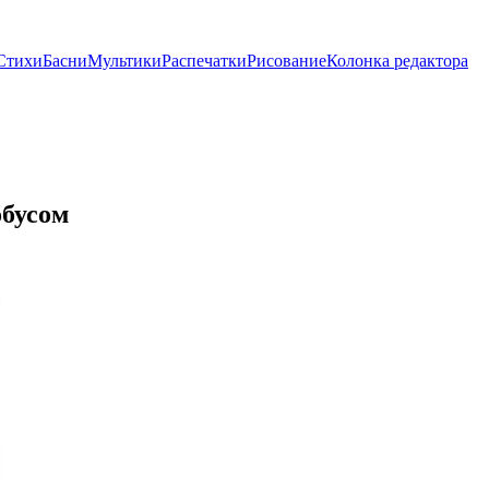
Стихи
Басни
Мультики
Распечатки
Рисование
Колонка редактора
обусом