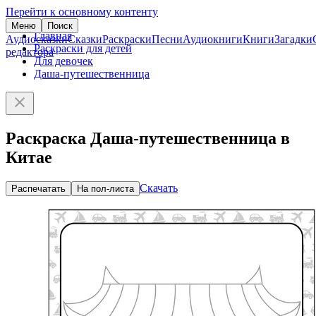
Перейти к основному контенту
Меню
Поиск
Главная
Аудиосказки
Сказки
Раскраски
Песни
Аудиокниги
Книги
Загадки
Раскраски для детей
редактора
Для девочек
Даша-путешественница
Раскраска Даша-путешественница в
Китае
Скачать
Распечатать
На пол-листа