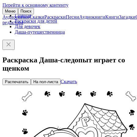
Перейти к основному контенту
Меню
Поиск
Главная
Аудиосказки
Сказки
Раскраски
Песни
Аудиокниги
Книги
Загадки
Раскраски для детей
редактора
Для девочек
Даша-путешественница
Раскраска Даша-следопыт играет со
щенком
Скачать
Распечатать
На пол-листа