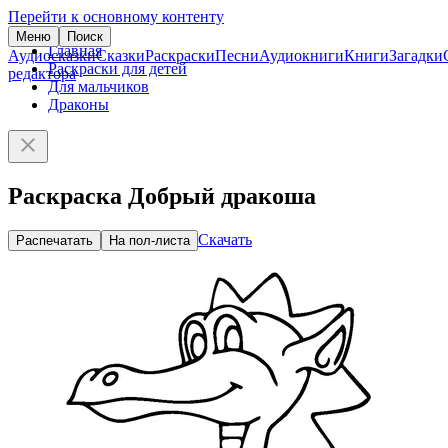
Перейти к основному контенту
Меню
Поиск
Главная
Аудиосказки
Сказки
Раскраски
Песни
Аудиокниги
Книги
Загадки
Раскраски для детей
редактора
Для мальчиков
Драконы
Раскраска Добрый дракоша
Скачать
Распечатать
На пол-листа