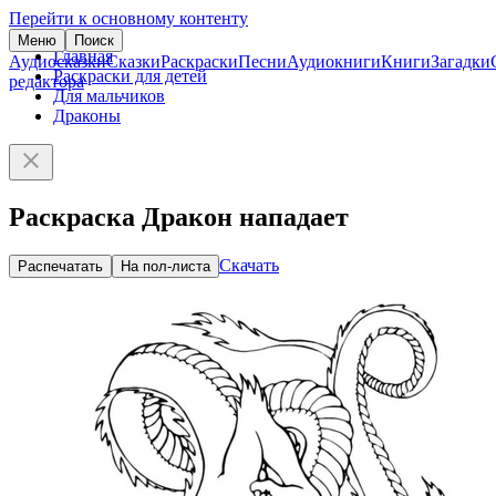
Перейти к основному контенту
Меню
Поиск
Главная
Аудиосказки
Сказки
Раскраски
Песни
Аудиокниги
Книги
Загадки
Раскраски для детей
редактора
Для мальчиков
Драконы
Раскраска Дракон нападает
Скачать
Распечатать
На пол-листа