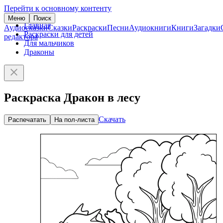
Перейти к основному контенту
Меню
Поиск
Главная
Аудиосказки
Сказки
Раскраски
Песни
Аудиокниги
Книги
Загадки
Раскраски для детей
редактора
Для мальчиков
Драконы
Раскраска Дракон в лесу
Скачать
Распечатать
На пол-листа