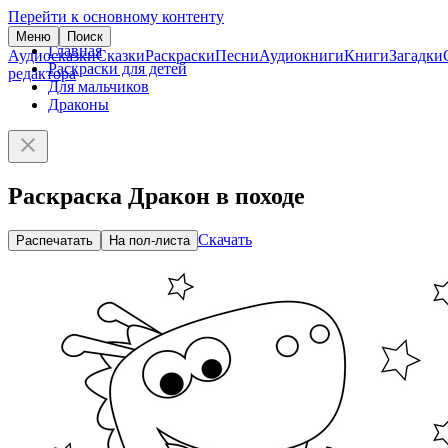
Перейти к основному контенту
Меню
Поиск
Главная
Аудиосказки
Сказки
Раскраски
Песни
Аудиокниги
Книги
Загадки
Раскраски для детей
редактора
Для мальчиков
Драконы
Раскраска Дракон в походе
Скачать
Распечатать
На пол-листа